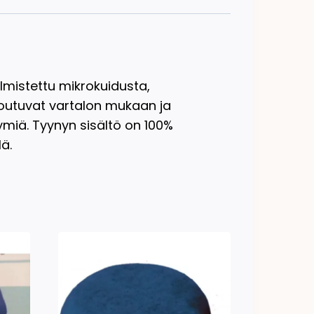
mistettu mikrokuidusta,
toutuvat vartalon mukaan ja
ymiä. Tyynyn sisältö on 100%
lä.