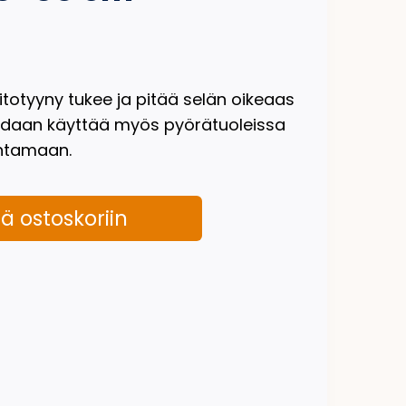
totyyny tukee ja pitää selän oikeaas
idaan käyttää myös pyörätuoleissa
ntamaan.
ää ostoskoriin