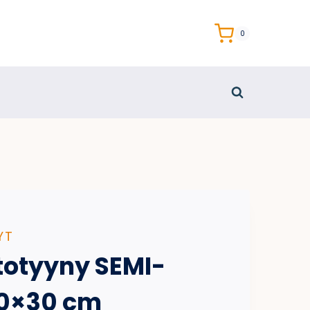
0
YT
totyyny SEMI-
0×30 cm