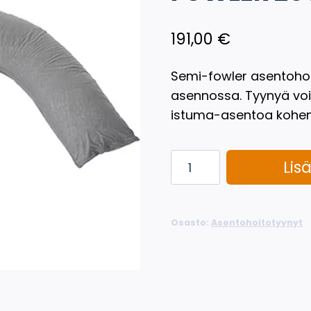
191,00
€
Semi-fowler asentohoi
asennossa. Tyynyä vo
istuma-asentoa kohe
Asentoihoitotyyny
Lis
SEMI-
FOWLER
200x30
Osasto:
Asentohoitotyynyt
cm
määrä