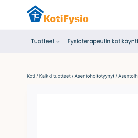
Siirry
sisältöön
Tuotteet
Fysioterapeutin kotikäynti
Koti
/
Kaikki tuotteet
/
Asentohoitotyynyt
/
Asentoi