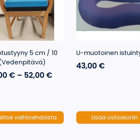
tustyyny 5 cm / 10
U-muotoinen istuint
(Vedenpitävä)
43,00
€
Hintaluokka:
,00
€
–
52,00
€
38,00 €
-
52,00 €
litse vaihtoehdoista
Lisää ostoskoriin
eella