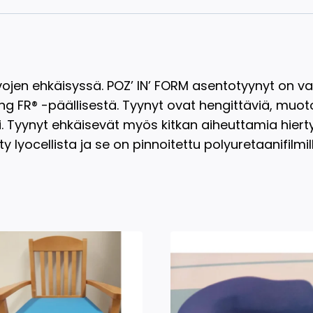
en ehkäisyssä. POZ’ IN’ FORM asentotyynyt on val
ng FR® -päällisestä. Tyynyt ovat hengittäviä, muo
. Tyynyt ehkäisevät myös kitkan aiheuttamia hiert
y lyocellista ja se on pinnoitettu polyuretaanifilmil