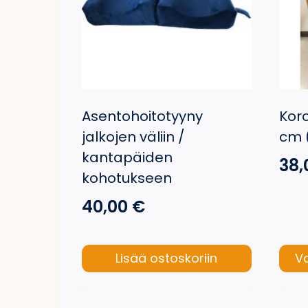
Asentohoitotyyny
Koro
jalkojen väliin /
cm 
kantapäiden
38
kohotukseen
40,00
€
Lisää ostoskoriin
Va
Tällä
tuott