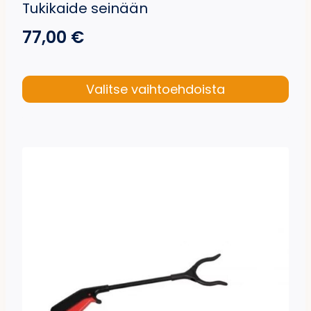
Tukikaide seinään
77,00
€
Valitse vaihtoehdoista
Tällä
tuotteella
on
useampi
muunnelma.
Voit
tehdä
valinnat
tuotteen
sivulla.