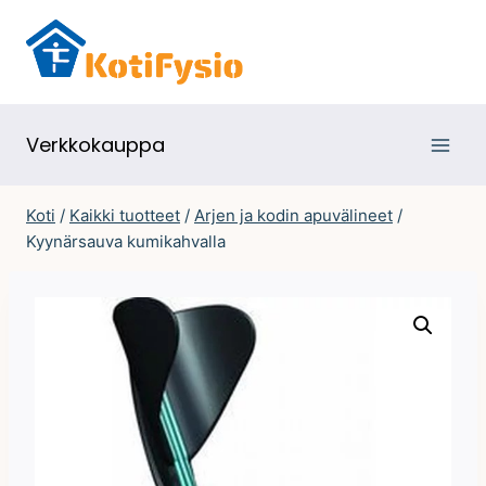
Siirry
sisältöön
Verkkokauppa
Koti
/
Kaikki tuotteet
/
Arjen ja kodin apuvälineet
/
Kyynärsauva kumikahvalla