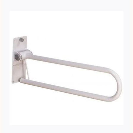
tuotteella
on
useampi
muunnelma.
Voit
tehdä
valinnat
tuotteen
sivulla.