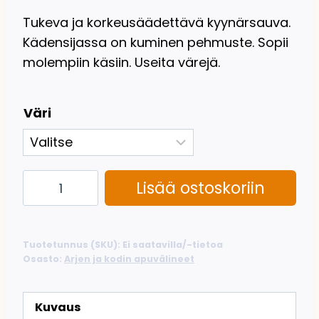
Tukeva ja korkeusäädettävä kyynärsauva.
Kädensijassa on kuminen pehmuste. Sopii
molempiin käsiin. Useita värejä.
Väri
Kyynärsauva
Lisää ostoskoriin
kumikahvalla
määrä
Tuotetunnus (SKU):
Ei saatavilla/-tietoa
Osasto:
Arjen ja kodin apuvälineet
Kuvaus