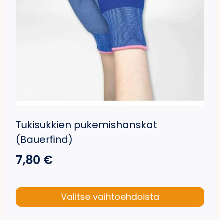
Tukisukkien pukemishanskat
(Bauerfind)
7,80
€
Valitse vaihtoehdoista
Tällä