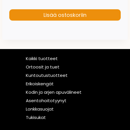
Lisää ostoskoriin
Kaikki tuotteet
Ortoosit ja tuet
Kuntoutustuotteet
Erikoiskengät
Kodin ja arjen apuvälineet
Asentohoitotyynyt
Lonkkasuojat
Tukisukat
Asiakaspalvelu