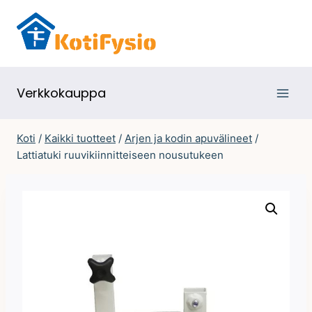
Siirry
sisältöön
Verkkokauppa
Koti
/
Kaikki tuotteet
/
Arjen ja kodin apuvälineet
/
Lattiatuki ruuvikiinnitteiseen nousutukeen