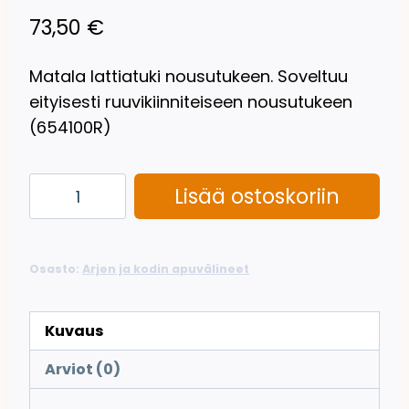
73,50
€
Matala lattiatuki nousutukeen. Soveltuu
eityisesti ruuvikiinniteiseen nousutukeen
(654100R)
Lattiatuki
Lisää ostoskoriin
ruuvikiinnitteiseen
nousutukeen
määrä
Osasto:
Arjen ja kodin apuvälineet
Kuvaus
Arviot (0)