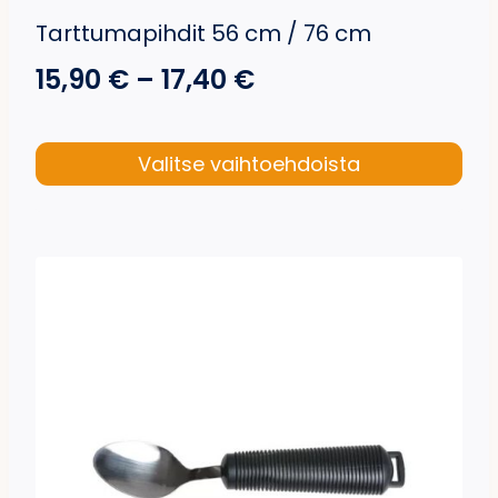
Tarttumapihdit 56 cm / 76 cm
Hintaluokka:
15,90
€
–
17,40
€
15,90 €
-
Valitse vaihtoehdoista
Tällä
17,40 €
tuotteella
on
useampi
muunnelma.
Voit
tehdä
valinnat
tuotteen
sivulla.