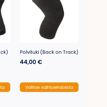
ack)
Polvituki (Back on Track)
44,00
€
sta
Valitse vaihtoehdoista
Tällä
tuotteella