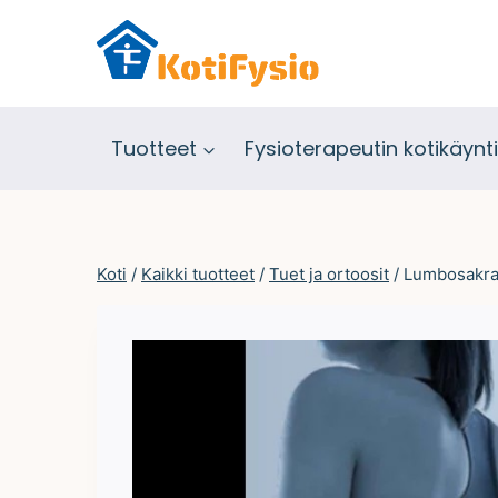
Siirry
sisältöön
Tuotteet
Fysioterapeutin kotikäynti
Koti
/
Kaikki tuotteet
/
Tuet ja ortoosit
/
Lumbosakraa