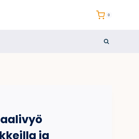
0
aalivyö
keilla ja