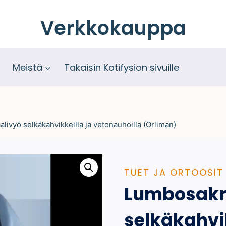
Verkkokauppa
Meistä
Takaisin Kotifysion sivuille
livyö selkäkahvikkeilla ja vetonauhoilla (Orliman)
TUET JA ORTOOSIT
Lumbosakr
selkäkahvik