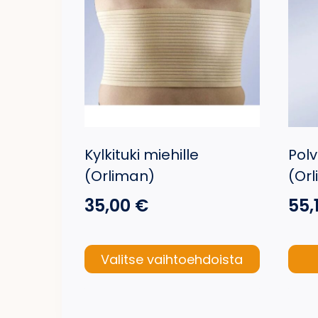
Kylkituki miehille
Polv
(Orliman)
(Or
35,00
€
55,
Valitse vaihtoehdoista
Tällä
tuotteella