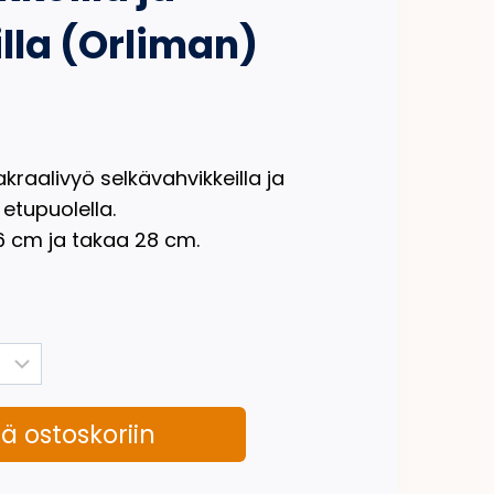
lla (Orliman)
raalivyö selkävahvikkeilla ja
 etupuolella.
6 cm ja takaa 28 cm.
ää ostoskoriin