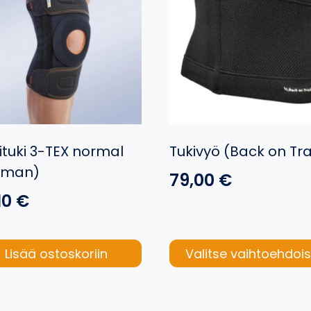
ituki 3-TEX normal
Tukivyö (Back on Tr
liman)
79,00
€
10
€
Lisää ostoskoriin
Valitse vaihtoehdoi
Tällä
tuotteella