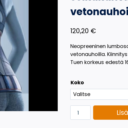
vetonauhoi
120,20
€
Neopreeninen lumbosak
vetonauhoilla. Kiinnitys
Tuen korkeus edestä 1
Koko
Lumbosakraalivyö
Lis
selkäkahvikkeilla
ja