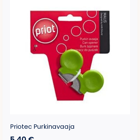
Priotec Purkinavaaja
5,40
€