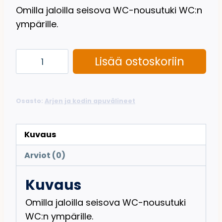
Omilla jaloilla seisova WC-nousutuki WC:n
ympärille.
WC-
Lisää ostoskoriin
nousutuki
määrä
Osasto:
Arjen ja kodin apuvälineet
Kuvaus
Arviot (0)
Kuvaus
Omilla jaloilla seisova WC-nousutuki
WC:n ympärille.