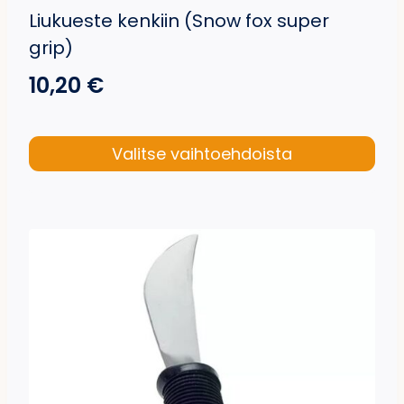
Liukueste kenkiin (Snow fox super
grip)
10,20
€
Valitse vaihtoehdoista
Tällä
tuotteella
on
useampi
muunnelma.
Voit
tehdä
valinnat
tuotteen