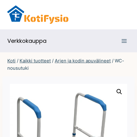
Siirry
sisältöön
Verkkokauppa
Koti
/
Kaikki tuotteet
/
Arjen ja kodin apuvälineet
/
WC-
nousutuki