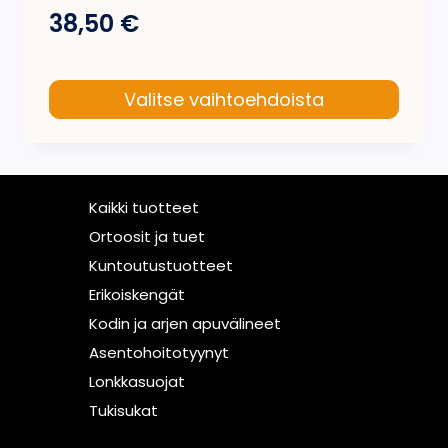
38,50
€
Valitse vaihtoehdoista
Tällä
tuotteella
on
Kaikki tuotteet
useampi
Ortoosit ja tuet
muunnelma.
Kuntoutustuotteet
Voit
Erikoiskengät
tehdä
Kodin ja arjen apuvälineet
valinnat
Asentohoitotyynyt
tuotteen
Lonkkasuojat
sivulla.
Tukisukat
Asiakaspalvelu