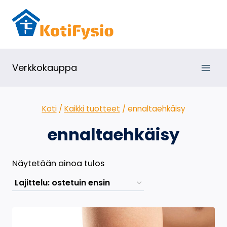
Siirry
sisältöön
Verkkokauppa
Koti
/
Kaikki tuotteet
/
ennaltaehkäisy
ennaltaehkäisy
Näytetään ainoa tulos