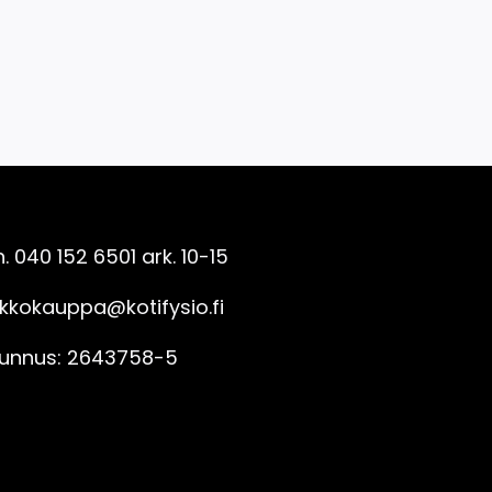
iakaspalvelu
. 040 152 6501 ark. 10-15
kkokauppa@kotifysio.fi
tunnus: 2643758-5