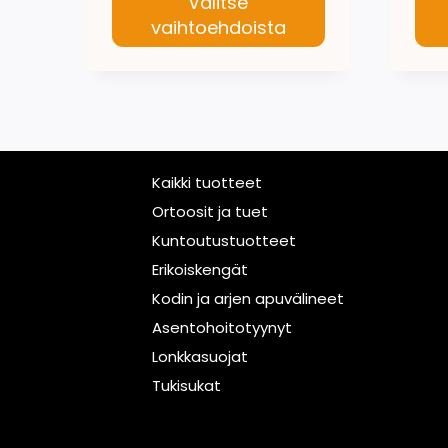
Valitse
vaihtoehdoista
Tällä
Täll
tuotteella
tuot
on
on
useampi
use
muunnelma.
muu
Kaikki tuotteet
Voit
Voi
Ortoosit ja tuet
tehdä
teh
Kuntoutustuotteet
valinnat
val
Erikoiskengät
tuotteen
tuo
Kodin ja arjen apuvälineet
sivulla.
sivu
Asentohoitotyynyt
Lonkkasuojat
Tukisukat