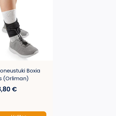
oneustuki Boxia
s (Orliman)
8,80
€