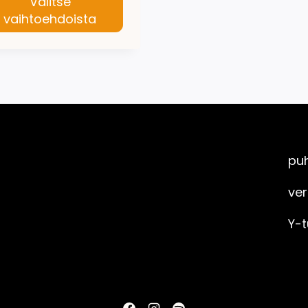
Valitse
vaihtoehdoista
ä
teella
ampi
nnelma.
As
t
dä
puh
innat
ver
tteen
lla.
Y-