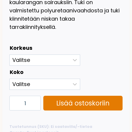
kaularangan sairauksiin. Tuki on
valmistettu polyuretaanivaahdosta ja tuki
kiinnitetään niskan takaa
tarrakiinnityksellä.
Korkeus
Koko
Kaulatuki
Lisää ostoskoriin
(Orliman)
määrä
Tuotetunnus (SKU):
Ei saatavilla/-tietoa