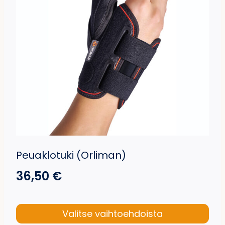
tehdä
valinnat
tuotteen
sivulla.
Peuaklotuki (Orliman)
36,50
€
Valitse vaihtoehdoista