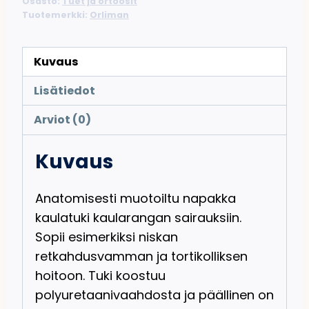
Osasto:
Tuet ja ortoosit
Tuotemerkki:
Orliman
Kuvaus
Lisätiedot
Arviot (0)
Kuvaus
Anatomisesti muotoiltu napakka
kaulatuki kaularangan sairauksiin.
Sopii esimerkiksi niskan
retkahdusvamman ja tortikolliksen
hoitoon. Tuki koostuu
polyuretaanivaahdosta ja päällinen on