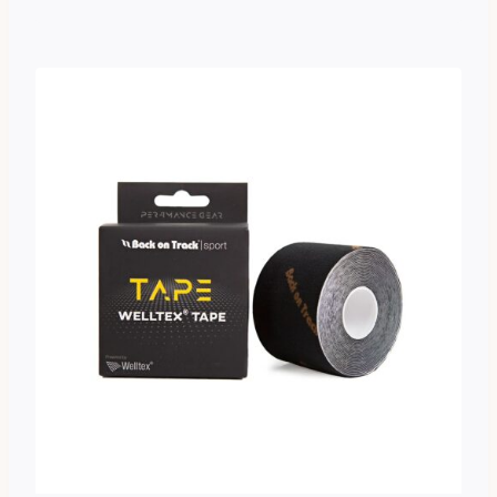
Tällä
tuotteella
on
useampi
muunnelma.
Voit
tehdä
valinnat
tuotteen
sivulla.