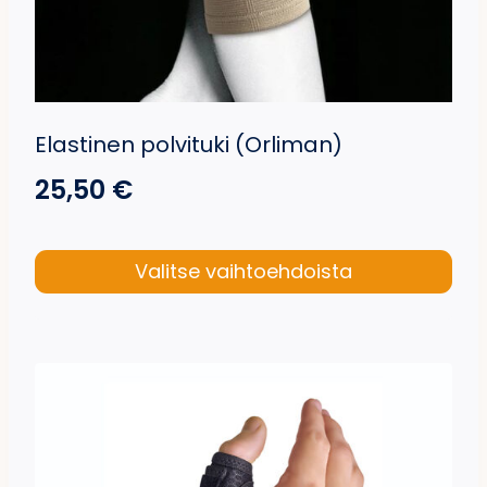
Elastinen polvituki (Orliman)
25,50
€
Valitse vaihtoehdoista
Tällä
tuotteella
on
useampi
muunnelma.
Voit