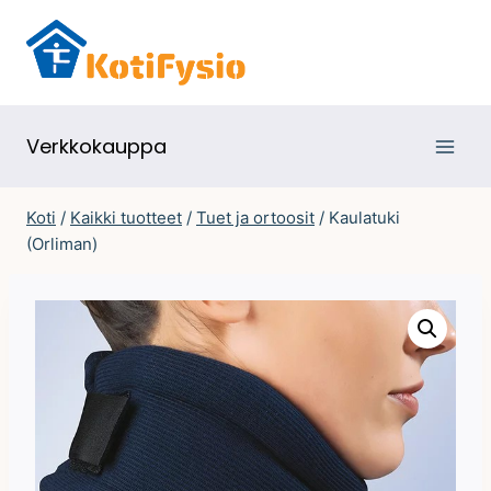
Siirry
sisältöön
Verkkokauppa
Koti
/
Kaikki tuotteet
/
Tuet ja ortoosit
/
Kaulatuki
(Orliman)