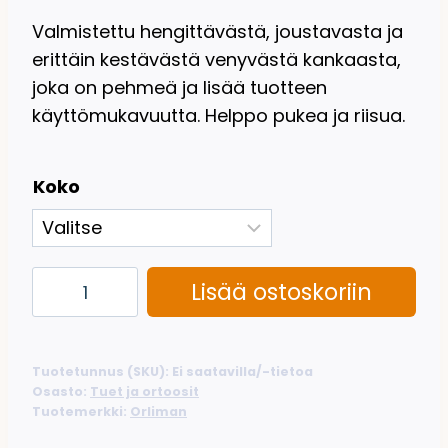
Valmistettu hengittävästä, joustavasta ja
erittäin kestävästä venyvästä kankaasta,
joka on pehmeä ja lisää tuotteen
käyttömukavuutta. Helppo pukea ja riisua.
Koko
Kylkituki
Lisää ostoskoriin
miehille
(Orliman)
määrä
Tuotetunnus (SKU):
Ei saatavilla/-tietoa
Osasto:
Tuet ja ortoosit
Tuotemerkki:
Orliman