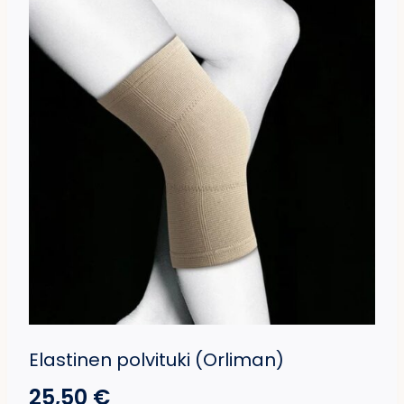
Elastinen polvituki (Orliman)
25,50
€