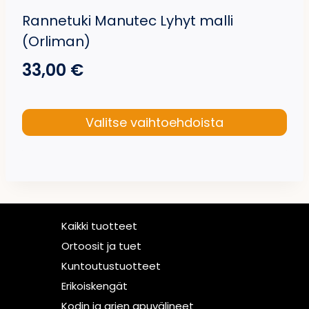
Rannetuki Manutec Lyhyt malli
(Orliman)
33,00
€
Valitse vaihtoehdoista
Tällä
tuotteella
on
useampi
muunnelma.
Kaikki tuotteet
Voit
Ortoosit ja tuet
tehdä
Kuntoutustuotteet
valinnat
Erikoiskengät
tuotteen
Kodin ja arjen apuvälineet