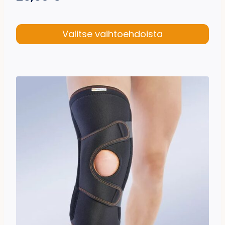
Valitse vaihtoehdoista
Tällä
tuotteella
on
useampi
muunnelma.
Voit
tehdä
valinnat
tuotteen
sivulla.