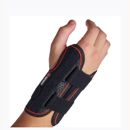
Tällä
tuotteella
on
useampi
muunnelma.
Voit
tehdä
valinnat
tuotteen
sivulla.