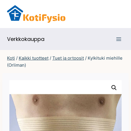
Siirry
sisältöön
Verkkokauppa
Koti
/
Kaikki tuotteet
/
Tuet ja ortoosit
/
Kylkituki miehille
(Orliman)