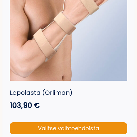
valinnat
tuotteen
sivulla.
Lepolasta (Orliman)
103,90
€
Valitse vaihtoehdoista