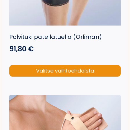
Polvituki patellatuella (Orliman)
91,80
€
Valitse vaihtoehdoista
Tällä
tuotteella
on
useampi
muunnelma.
Voit
tehdä